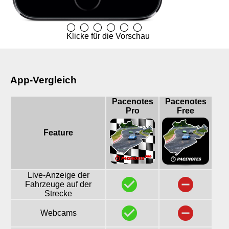
◯
◯
◯
◯
◯
◯
Klicke für die Vorschau
App-Vergleich
Pacenotes
Pacenotes
Pro
Free
Feature
Live-Anzeige der
check_circle_
remove_circle
Fahrzeuge auf der
Strecke
check_circle_
remove_circle
Webcams