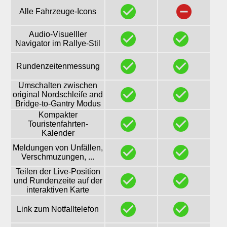
check_circle_
remove_circle
Alle Fahrzeuge-Icons
Audio-Visuelller
check_circle_
check_
Navigator im Rallye-Stil
check_circle_
check_
Rundenzeitenmessung
Umschalten zwischen
check_circle_
check_
original Nordschleife and
Bridge-to-Gantry Modus
Kompakter
check_circle_
check_
Touristenfahrten-
Kalender
Meldungen von Unfällen,
check_circle_
check_
Verschmuzungen, ...
Teilen der Live-Position
check_circle_
check_
und Rundenzeite auf der
interaktiven Karte
check_circle_
check_
Link zum Notfalltelefon